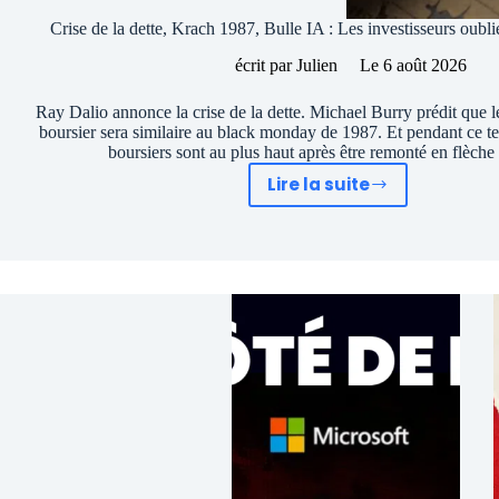
Crise de la dette, Krach 1987, Bulle IA : Les investisseurs oubli
écrit par
Julien
Le
6 août 2026
Ray Dalio annonce la crise de la dette. Michael Burry prédit que 
boursier sera similaire au black monday de 1987. Et pendant ce t
boursiers sont au plus haut après être remonté en flèch
Lire la suite
Crise
de
la
dette,
Krach
1987,
Bulle
IA
:
Les
investisseurs
oublient