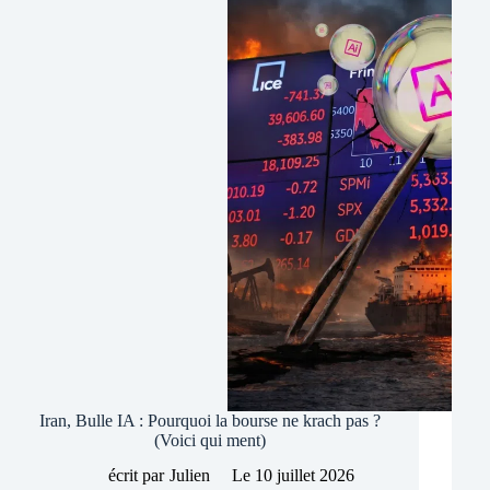
bourse
:
Fin
de
bulle
ou
opportunité
d’achat
?
Iran, Bulle IA : Pourquoi la bourse ne krach pas ?
(Voici qui ment)
écrit par
Julien
Le
10 juillet 2026