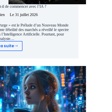
t-il de commencer avec l’IA ?
lien
Le
31 juillet 2026
 Purge » est le Prélude d’un Nouveau Monde
e fébrilité des marchés a réveillé le spectre
l’Intelligence Artificielle. Pourtant, pour
analyste…
la suite
Le
Krach
boursier
vient-
il
de
commencer
avec
l’IA
?