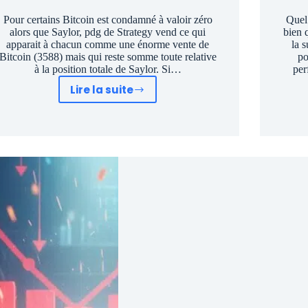
Pour certains Bitcoin est condamné à valoir zéro
Quel
alors que Saylor, pdg de Strategy vend ce qui
bien 
apparait à chacun comme une énorme vente de
la s
Bitcoin (3588) mais qui reste somme toute relative
po
à la position totale de Saylor. Si…
per
Lire la suite
Saylor
panique
et
vend
3588
Bitcoin
:
Idiot
mais
j’y
vois
un
signal
d’achat