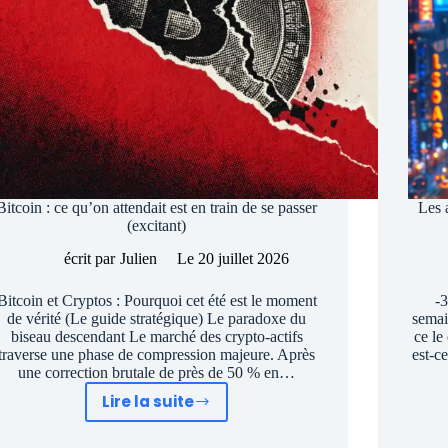
Bitcoin : ce qu’on attendait est en train de se passer
Les 
(excitant)
écrit par
Julien
Le
20 juillet 2026
Bitcoin et Cryptos : Pourquoi cet été est le moment
-
de vérité (Le guide stratégique) Le paradoxe du
semai
biseau descendant Le marché des crypto-actifs
ce le
traverse une phase de compression majeure. Après
est-c
une correction brutale de près de 50 % en…
Lire la suite
Bitcoin
: