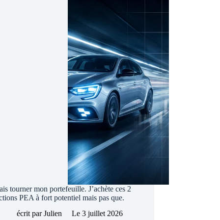
krach
Strategy
fait
s’envoler
Bitcoin
?
fais tourner mon portefeuille. J’achète ces 2
ctions PEA à fort potentiel mais pas que.
écrit par
Julien
Le
3 juillet 2026