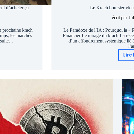
ent d’acheter ça
Le Krach boursier vien
écrit par
Ju
le prochaine krach
Le Paradoxe de l’IA : Pourquoi la «
emps, les marchés
Financier Le mirage du krach La récent
e suite…
d’un effondrement systémique lié à 
l’
Lire 