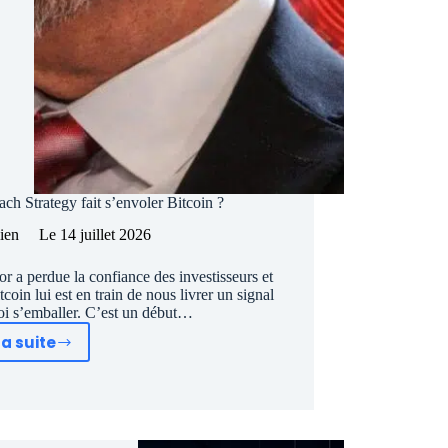
ach Strategy fait s’envoler Bitcoin ?
lien
Le
14 juillet 2026
lor a perdue la confiance des investisseurs et
tcoin lui est en train de nous livrer un signal
oi s’emballer. C’est un début…
la suite
Saylor
pleure
:
Pourquoi
le