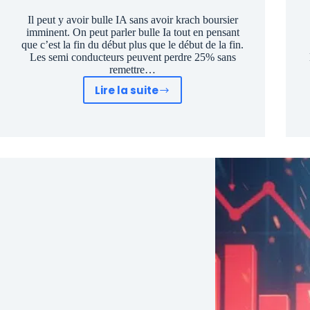
Il peut y avoir bulle IA sans avoir krach boursier
imminent. On peut parler bulle Ia tout en pensant
que c’est la fin du début plus que le début de la fin.
Les semi conducteurs peuvent perdre 25% sans
remettre…
Lire la suite
Iran,
Bulle
IA
:
Pourquoi
la
bourse
ne
krach
pas
?
(Voici
qui
ment)