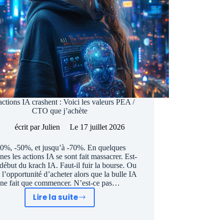
actions IA crashent : Voici les valeurs PEA /
CTO que j’achète
écrit par
Julien
Le
17 juillet 2026
30%, -50%, et jusqu’à -70%. En quelques
nes les actions IA se sont fait massacrer. Est-
 début du krach IA. Faut-il fuir la bourse. Ou
e l’opportunité d’acheter alors que la bulle IA
ne fait que commencer. N’est-ce pas…
Lire la suite
Les
actions