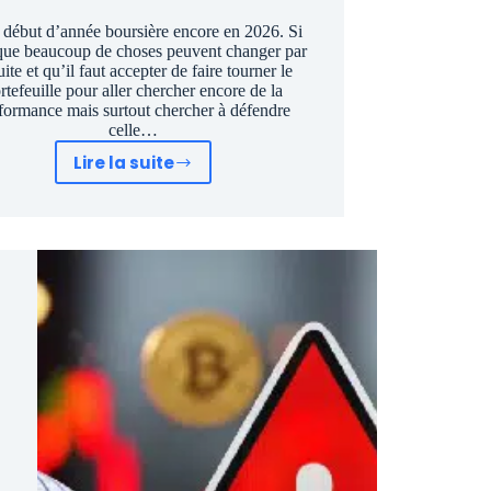
 début d’année boursière encore en 2026. Si
que beaucoup de choses peuvent changer par
uite et qu’il faut accepter de faire tourner le
rtefeuille pour aller chercher encore de la
formance mais surtout chercher à défendre
celle…
Lire la suite
Je
fais
tourner
mon
portefeuille.
J’achète
ces
2
actions
PEA
à
fort
potentiel