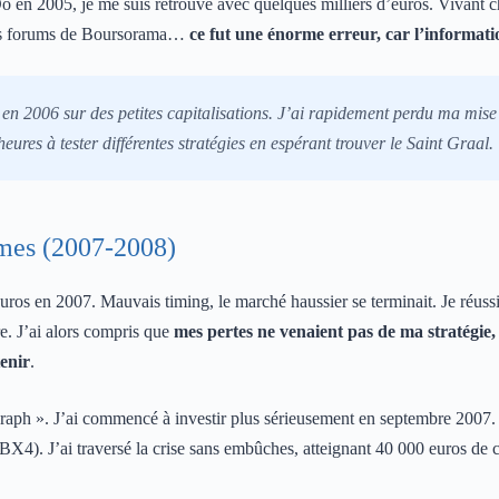
o en 2005, je me suis retrouvé avec quelques milliers d’euros. Vivant ch
 les forums de Boursorama…
ce fut une énorme erreur, car l’informati
é en 2006 sur des petites capitalisations. J’ai rapidement perdu ma mise
heures à tester différentes stratégies en espérant trouver le Saint Graal.
imes (2007-2008)
uros en 2007. Mauvais timing, le marché haussier se terminait. Je réus
re. J’ai alors compris que
mes pertes ne venaient pas de ma stratégie,
tenir
.
graph ». J’ai commencé à investir plus sérieusement en septembre 2007. 
 BX4). J’ai traversé la crise sans embûches, atteignant 40 000 euros de c