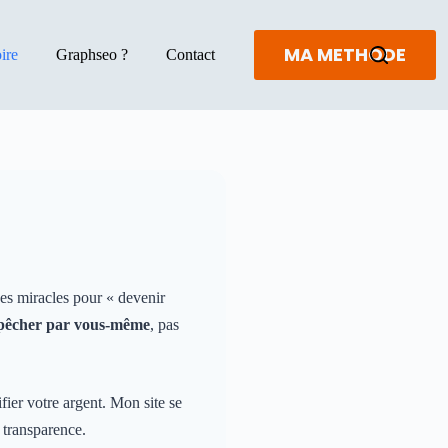
MA METHODE
ire
Graphseo ?
Contact
des miracles pour « devenir
 pêcher par vous-même
, pas
fier votre argent. Mon site se
e transparence.