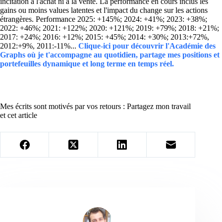
incitation à l'achat ni à la vente. La performance en cours inclus les
gains ou moins values latentes et l'impact du change sur les actions
étrangères. Performance 2025: +145%; 2024: +41%; 2023: +38%;
2022: +46%; 2021: +122%; 2020: +121%; 2019: +79%; 2018: +21%;
2017: +24%; 2016: +12%; 2015: +45%; 2014: +30%; 2013:+72%,
2012:+9%, 2011:-11%...
Clique-ici pour découvrir l'Académie des
Graphs où je t'accompagne au quotidien, partage mes positions et
portefeuilles dynamique et long terme en temps réel.
Mes écrits sont motivés par vos retours : Partagez mon travail
et cet article