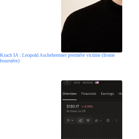
Krach IA : Leopold Aschebrenner première victime (Ironie
boursière)