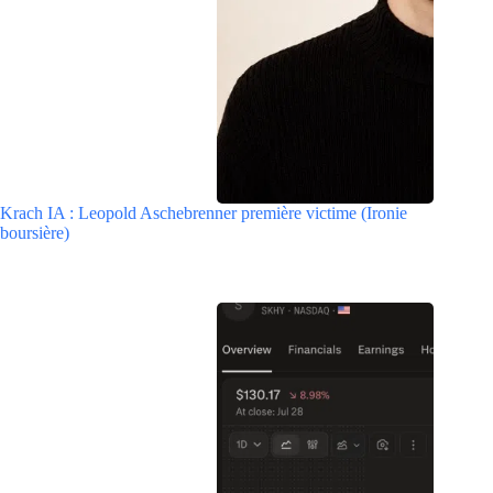
Krach IA : Leopold Aschebrenner première victime (Ironie
boursière)