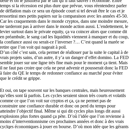
dette et on le justifiera par le fait qu’il faut sauver l’économie. Entre
temps si la récession est plus dure que prévue, vous réentendrez parler
de déflation mais ce sera un épisode court si tel devait être le cas et je
ressortirai mes petits papiers sur la comparaison avec les années 45-50.
Car les craquements dans le monde cryptos, dans une moindre mesure,
ne tarderont pas à arriver dans le monde action aussi. L’endettement, le
levier surtout dans le private equity, ça va coincer alors que comme dit
en préambule, le sang cad les liquidités viennent à manquer et du coup,
la confiance aussi ou serait-ce l’inverser ?… C’est quand la marée se
retire que l’on voit qui nageait à poil.
D’un côté c’est sain, cela permet de réallouer par la suite le capital à de
vrais projets sains, d’un autre, il y’a un danger d’effet domino. La FED
semble jouer sur une ligne très fine mais pour le moment ça tient. Mais
il ne faut pas croire que cela ne peut advenir et pousserait donc la FED
à faire du QE le temps de redonner confiance au marché pour éviter
que le crédit se grippe.
Et oui, on tape souvent sur les banques centrales, mais heureusement
qu’elles sont là parfois. Les cycles seraient sinon très courts et volatils
comme ce que l’on voit sur cryptos et ça, ça ne permet pas de
construire une confiance durable et donc on perd du temps pour
atteindre l’objectif final. Même si qui dit cycles plus longs dit aussi
explosions plus fortes quand ça pète. D’où l’idée que l’on revienne à
moins d’interventionnisme ces prochaines années et donc à des vrais
cyclqes économiques à jouer en bourse. D’où mon idée que les gérants