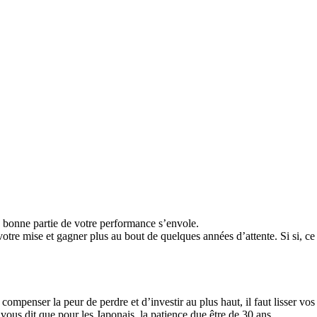
e bonne partie de votre performance s’envole.
otre mise et gagner plus au bout de quelques années d’attente. Si si, ce
compenser la peur de perdre et d’investir au plus haut, il faut lisser vos
ous dit que pour les Japonais, la patience due être de 30 ans.