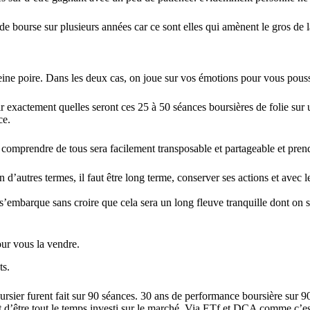
de bourse sur plusieurs années car ce sont elles qui amènent le gros de 
leine poire. Dans les deux cas, on joue sur vos émotions pour vous pouss
exactement quelles seront ces 25 à 50 séances boursières de folie sur u
ce.
comprendre de tous sera facilement transposable et partageable et pren
 d’autres termes, il faut être long terme, conserver ses actions et avec 
s’embarque sans croire que cela sera un long fleuve tranquille dont on s
our vous la vendre.
ts.
sier furent fait sur 90 séances. 30 ans de performance boursière sur 90
t d’être tout le temps investi sur le marché. Via ETf et DCA comme c’est