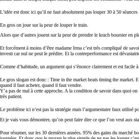
L’idée est donc ici qu’il ne faut absolument pas louper 30 à 50 séances 
En gros on joue sur la peur de louper le train.
Alors que d’autres jouent sur la peur de prendre le krach boursier en p
Et forcément à moins d’être madame Irma c’est très compliqué de savoir 
investi car nul ne peut le prédire. Et la contreperformance est dévastatri
Comme d’habitude, un argument qui s’énonce clairement et est facile à 
Le gros slogan est donc : Time in the market beats timing the market. En
quand il faut acheter, quand il faut vendre.
Y’a pas de mal à cette approche. A la condition de savoir dans quoi on 
très patient.
Le problème ici n’est pas la stratégie mais l’argumentaire faux utilisé p
Et je vais vous démontrer, qu’on peut faire dire ce que l’on veut aux sta
Pour résumer, sur les 30 dernières années. 95% des gains du marché bour
journées. Et donc que le moyen le plus simple de ne pas les louper c’es