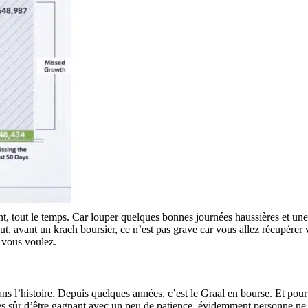
ent, tout le temps. Car louper quelques bonnes journées haussières et un
 avant un krach boursier, ce n’est pas grave car vous allez récupérer v
i vous voulez.
ns l’histoire. Depuis quelques années, c’est le Graal en bourse. Et pour 
es sûr d’être gagnant avec un peu de patience. évidemment personne ne v