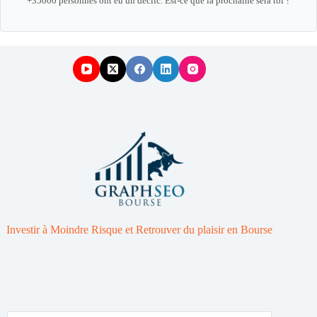
+35000 personnes ont eu un déclic. Est-ce que la prochaine sera toi ?
Investir à Moindre Risque et Retrouver du plaisir en Bourse