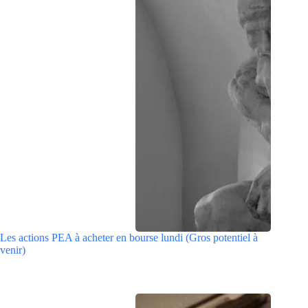
Les actions PEA à acheter en bourse lundi (Gros potentiel à
venir)