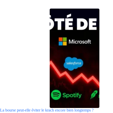
La bourse peut-elle éviter le krach encore bien longtemps ?