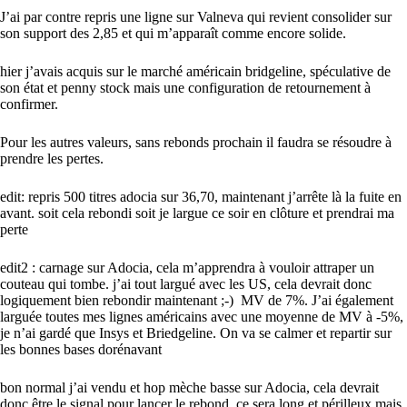
J’ai par contre repris une ligne sur Valneva qui revient consolider sur
son support des 2,85 et qui m’apparaît comme encore solide.
hier j’avais acquis sur le marché américain bridgeline, spéculative de
son état et penny stock mais une configuration de retournement à
confirmer.
Pour les autres valeurs, sans rebonds prochain il faudra se résoudre à
prendre les pertes.
edit: repris 500 titres adocia sur 36,70, maintenant j’arrête là la fuite en
avant. soit cela rebondi soit je largue ce soir en clôture et prendrai ma
perte
edit2 : carnage sur Adocia, cela m’apprendra à vouloir attraper un
couteau qui tombe. j’ai tout largué avec les US, cela devrait donc
logiquement bien rebondir maintenant ;-) MV de 7%. J’ai également
larguée toutes mes lignes américains avec une moyenne de MV à -5%,
je n’ai gardé que Insys et Briedgeline. On va se calmer et repartir sur
les bonnes bases dorénavant
bon normal j’ai vendu et hop mèche basse sur Adocia, cela devrait
donc être le signal pour lancer le rebond. ce sera long et périlleux mais