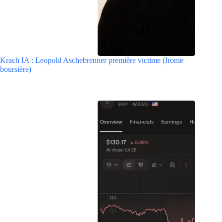
Krach IA : Leopold Aschebrenner première victime (Ironie
boursière)