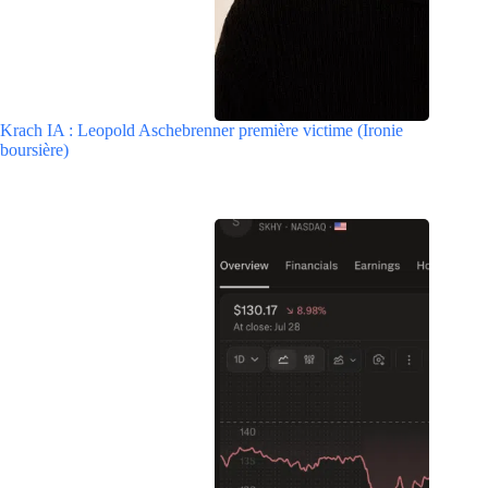
Krach IA : Leopold Aschebrenner première victime (Ironie
boursière)