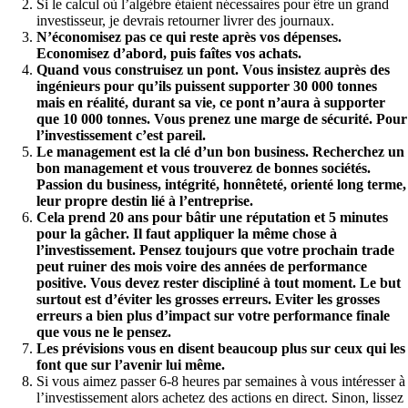
Si le calcul où l’algèbre étaient nécessaires pour être un grand
investisseur, je devrais retourner livrer des journaux.
N’économisez pas ce qui reste après vos dépenses.
Economisez d’abord, puis faîtes vos achats.
Quand vous construisez un pont. Vous insistez auprès des
ingénieurs pour qu’ils puissent supporter 30 000 tonnes
mais en réalité, durant sa vie, ce pont n’aura à supporter
que 10 000 tonnes. Vous prenez une marge de sécurité. Pour
l’investissement c’est pareil.
Le management est la clé d’un bon business. Recherchez un
bon management et vous trouverez de bonnes sociétés.
Passion du business, intégrité, honnêteté, orienté long terme,
leur propre destin lié à l’entreprise.
Cela prend 20 ans pour bâtir une réputation et 5 minutes
pour la gâcher. Il faut appliquer la même chose à
l’investissement. Pensez toujours que votre prochain trade
peut ruiner des mois voire des années de performance
positive. Vous devez rester discipliné à tout moment. Le but
surtout est d’éviter les grosses erreurs. Eviter les grosses
erreurs a bien plus d’impact sur votre performance finale
que vous ne le pensez.
Les prévisions vous en disent beaucoup plus sur ceux qui les
font que sur l’avenir lui même.
Si vous aimez passer 6-8 heures par semaines à vous intéresser à
l’investissement alors achetez des actions en direct. Sinon, lissez