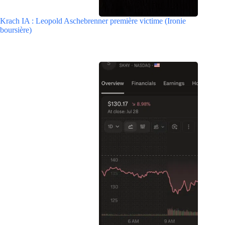
Krach IA : Leopold Aschebrenner première victime (Ironie
boursière)