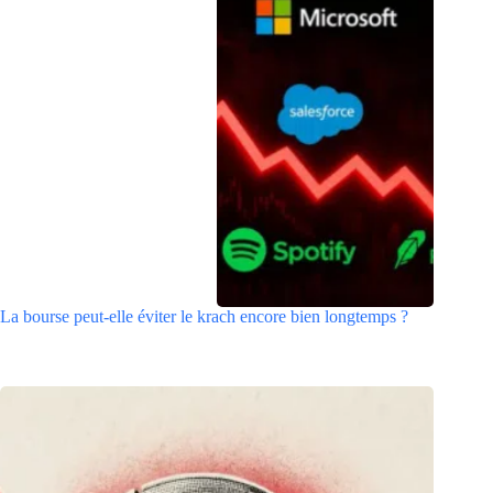
La bourse peut-elle éviter le krach encore bien longtemps ?