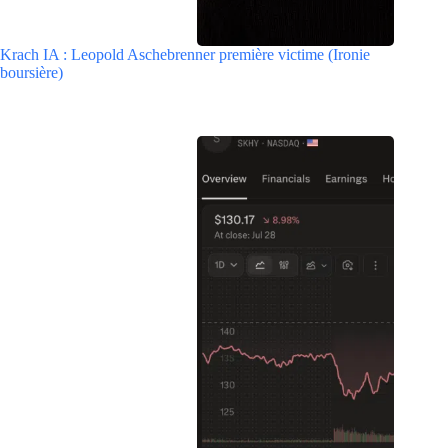
Krach IA : Leopold Aschebrenner première victime (Ironie
boursière)