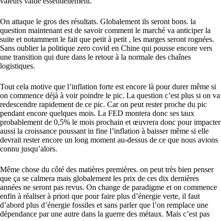
valeurs value essentiellement.
On attaque le gros des résultats. Globalement ils seront bons. la
question maintenant est de savoir comment le marché va anticiper la
suite et notamment le fait que petit à petit , les marges seront rognées.
Sans oublier la politique zero covid en Chine qui pousse encore vers
une transition qui dure dans le retour à la normale des chaînes
logistiques.
Tout cela motive que l’inflation forte est encore là pour durer même si
on commence déjà à voir poindre le pic. La question c’est plus si on va
redescendre rapidement de ce pic. Car on peut rester proche du pic
pendant encore quelques mois. La FED montera donc ses taux
probablement de 0,5% le mois prochain et œuvrera donc pour impacter
aussi la croissance poussant in fine l’inflation à baisser même si elle
devrait rester encore un long moment au-dessus de ce que nous avions
connu jusqu’alors.
Même chose du côté des matières premières. on peut très bien penser
que ça se calmera mais globalement les prix de ces dix dernières
années ne seront pas revus. On change de paradigme et on commence
enfin à réaliser à priori que pour faire plus d’énergie verte, il faut
d’abord plus d’énergie fossiles et sans parler que l’on remplace une
dépendance par une autre dans la guerre des métaux. Mais c’est pas