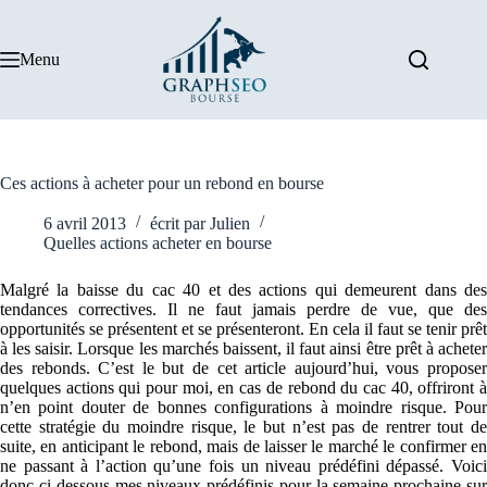
Passer
au
contenu
Menu
Ces actions à acheter pour un rebond en bourse
6 avril 2013
écrit par
Julien
Quelles actions acheter en bourse
Malgré la baisse du cac 40 et des actions qui demeurent dans des
tendances correctives. Il ne faut jamais perdre de vue, que des
opportunités se présentent et se présenteront. En cela il faut se tenir prêt
à les saisir. Lorsque les marchés baissent, il faut ainsi être prêt à acheter
des rebonds. C’est le but de cet article aujourd’hui, vous proposer
quelques actions qui pour moi, en cas de rebond du cac 40, offriront à
n’en point douter de bonnes configurations à moindre risque. Pour
cette stratégie du moindre risque, le but n’est pas de rentrer tout de
suite, en anticipant le rebond, mais de laisser le marché le confirmer en
ne passant à l’action qu’une fois un niveau prédéfini dépassé. Voici
donc ci-dessous mes niveaux prédéfinis pour la semaine prochaine sur