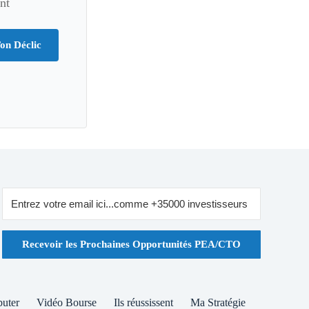
nt
on Déclic
Recevoir les Prochaines Opportunités PEA/CTO
buter
Vidéo Bourse
Ils réussissent
Ma Stratégie