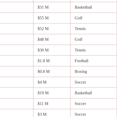
$31 M
Basketball
$55 M
Golf
$52 M
Tennis
$48 M
Golf
$30 M
Tennis
$1.8 M
Football
$0.8 M
Boxing
$4 M
Soccer
$19 M
Basketball
$11 M
Soccer
$3 M
Soccer