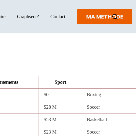
MA METHODE
ire
Graphseo ?
Contact
rsements
Sport
$0
Boxing
$28 M
Soccer
$53 M
Basketball
$23 M
Soccer