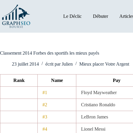
Passer
au
contenu
Le Déclic
Débuter
Article
Classement 2014 Forbes des sportifs les mieux payés
23 juillet 2014
écrit par
Julien
Mieux placer Votre Argent
Rank
Name
Pay
#1
Floyd Mayweather
#2
Cristiano Ronaldo
#3
LeBron James
#4
Lionel Messi