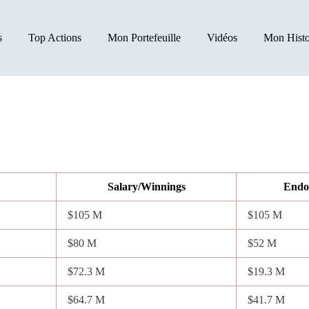
s
Top Actions
Mon Portefeuille
Vidéos
Mon Histo
Salary/Winnings
Endo
$105 M
$105 M
$80 M
$52 M
$72.3 M
$19.3 M
$64.7 M
$41.7 M