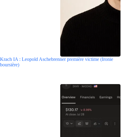
Krach IA : Leopold Aschebrenner première victime (Ironie
boursière)