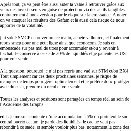
Après tout, ça va peut être aussi aider la value à retrouver grâce aux
yeux des investisseurs en guise de protection via des actifs tangibles
contrairement à une aversion pour le risque sur la croissance. A noter
on va attaquer les résultats des Gafam et là aussi cela risque de nous
apporter de la volatilité.
j’ai soldé SMCP en ouverture ce matin, acheté vallourec, et finalement
repris smcp pour une petit ligne ainsi que econocom. Je suis en
embuscade sur pas mal de titres pour accumuler et/ou y revenir à
l’achat. Je conserve à ce stade 30% de liquidités et je patiente les US
pour voir venir.
A la question, pourquoi je n’ai pas repris une vad sur STM et/ou BX4.
Tout simplement car ces deux prochaines semaines, je risque de
manquer de temps pour gérer optimalement et je préfère donc protéger
avec du cash, prendre du recul et voir venir
Toutes les analyses et positions sont partagées en temps réel au sein de
l’Académie des Graphs
edit : je me suis contenté d’une accumulation à 5% du portefeuille sur
central puerto cet am. je garde des liquidités, le cac ne veut pas
rebondir à ce stade, et semble vouloir plus bas, notamment la zone des