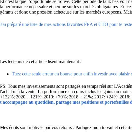
Et c’est là que l’opportunité se trouve. Cette période de taux bas voi
la performance nécessaire et perdue sur les marchés obligataires. En ce 
gérants et donc une pression acheteuse sur les marchés européens. Mai
J'ai préparé une liste de mes actions favorites PEA et CTO pour le reste 
Les lecteurs de cet article lisent maintenant :
Tuez cette seule erreur en bourse pour enfin investir avec plaisir
PS: Tous mes investissements sont partagés en temps réel sur L'Académie
l'achat ni à la vente. La performance en cours inclus les gains ou mo
+122%; 2020: +121%; 2019: +79%; 2018: +21%; 2017: +24%; 2016:
t'accompagne au quotidien, partage mes positions et portefeuilles
Mes écrits sont motivés par vos retours : Partagez mon travail et cet arti