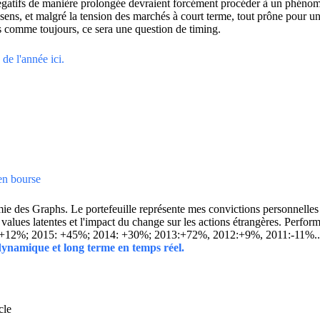
r négatifs de manière prolongée devraient forcément procéder à un phén
sens, et malgré la tension des marchés à court terme, tout prône pour un
s comme toujours, ce sera une question de timing.
de l'année ici.
 en bourse
 des Graphs. Le portefeuille représente mes convictions personnelles con
ins values latentes et l'impact du change sur les actions étrangères. 
 +12%; 2015: +45%; 2014: +30%; 2013:+72%, 2012:+9%, 2011:-11%.
 dynamique et long terme en temps réel.
cle