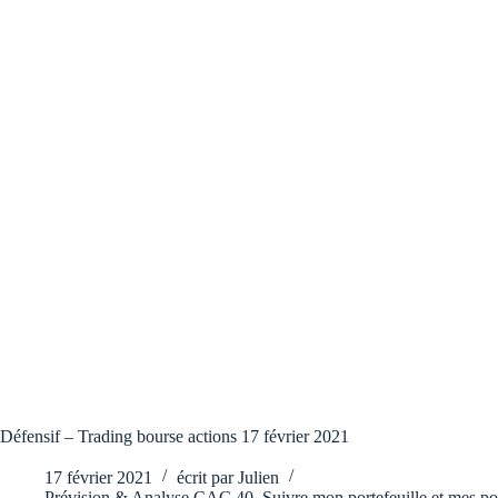
Défensif – Trading bourse actions 17 février 2021
17 février 2021
écrit par
Julien
Prévision & Analyse CAC 40
,
Suivre mon portefeuille et mes p