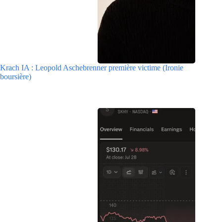
Krach IA : Leopold Aschebrenner première victime (Ironie
boursière)