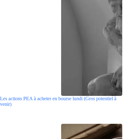
Les actions PEA à acheter en bourse lundi (Gros potentiel à
venir)