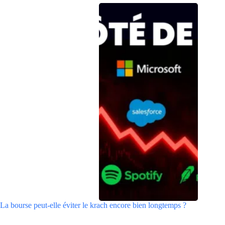
La bourse peut-elle éviter le krach encore bien longtemps ?