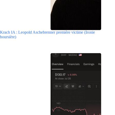
Krach IA : Leopold Aschebrenner première victime (Ironie
boursière)