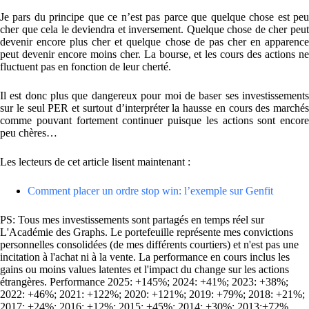
Je pars du principe que ce n’est pas parce que quelque chose est peu
cher que cela le deviendra et inversement. Quelque chose de cher peut
devenir encore plus cher et quelque chose de pas cher en apparence
peut devenir encore moins cher. La bourse, et les cours des actions ne
fluctuent pas en fonction de leur cherté.
Il est donc plus que dangereux pour moi de baser ses investissements
sur le seul PER et surtout d’interpréter la hausse en cours des marchés
comme pouvant fortement continuer puisque les actions sont encore
peu chères…
Les lecteurs de cet article lisent maintenant :
Comment placer un ordre stop win: l’exemple sur Genfit
PS: Tous mes investissements sont partagés en temps réel sur
L'Académie des Graphs. Le portefeuille représente mes convictions
personnelles consolidées (de mes différents courtiers) et n'est pas une
incitation à l'achat ni à la vente. La performance en cours inclus les
gains ou moins values latentes et l'impact du change sur les actions
étrangères. Performance 2025: +145%; 2024: +41%; 2023: +38%;
2022: +46%; 2021: +122%; 2020: +121%; 2019: +79%; 2018: +21%;
2017: +24%; 2016: +12%; 2015: +45%; 2014: +30%; 2013:+72%,