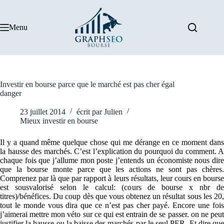
Passer
au
contenu
Menu
Investir en bourse parce que le marché est pas cher égal
danger
23 juillet 2014
écrit par
Julien
Mieux investir en bourse
Il y a quand même quelque chose qui me dérange en ce moment dans
la hausse des marchés. C’est l’explication du pourquoi du comment. A
chaque fois que j’allume mon poste j’entends un économiste nous dire
que la bourse monte parce que les actions ne sont pas chères.
Comprenez par là que par rapport à leurs résultats, leur cours en bourse
est sousvalorisé selon le calcul: (cours de bourse x nbr de
titres)/bénéfices. Du coup dès que vous obtenez un résultat sous les 20,
tout le monde vous dira que ce n’est pas cher payé. Encore une fois
j’aimerai mettre mon véto sur ce qui est entrain de se passer. on ne peut
justifier la hausse ou la baisse des marchés par le seul PER. Et dire que