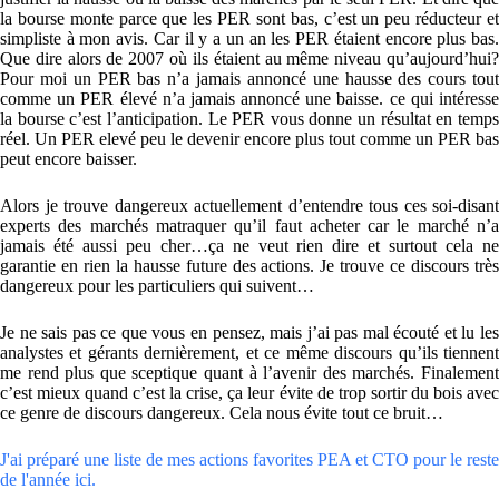
la bourse monte parce que les PER sont bas, c’est un peu réducteur et
simpliste à mon avis. Car il y a un an les PER étaient encore plus bas.
Que dire alors de 2007 où ils étaient au même niveau qu’aujourd’hui?
Pour moi un PER bas n’a jamais annoncé une hausse des cours tout
comme un PER élevé n’a jamais annoncé une baisse. ce qui intéresse
la bourse c’est l’anticipation. Le PER vous donne un résultat en temps
réel. Un PER elevé peu le devenir encore plus tout comme un PER bas
peut encore baisser.
Alors je trouve dangereux actuellement d’entendre tous ces soi-disant
experts des marchés matraquer qu’il faut acheter car le marché n’a
jamais été aussi peu cher…ça ne veut rien dire et surtout cela ne
garantie en rien la hausse future des actions. Je trouve ce discours très
dangereux pour les particuliers qui suivent…
Je ne sais pas ce que vous en pensez, mais j’ai pas mal écouté et lu les
analystes et gérants dernièrement, et ce même discours qu’ils tiennent
me rend plus que sceptique quant à l’avenir des marchés. Finalement
c’est mieux quand c’est la crise, ça leur évite de trop sortir du bois avec
ce genre de discours dangereux. Cela nous évite tout ce bruit…
J'ai préparé une liste de mes actions favorites PEA et CTO pour le reste
de l'année ici.