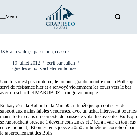
Passer
au
contenu
Menu
JXR à la vade,ça passe ou ça casse?
19 juillet 2012
écrit par
Julien
Quelles actions acheter en bourse
Une fois n’est pas coutume, le premier graphe montre que la Boll sup a
servi de résistance hier et a renvoyé violemment les cours vers le bas
avec un sell off et MARUBOZU rouge volumique..
En bas, c’est la Boll inf et la Mm 50 arithmétique qui ont servi de
support aux mains faibles vendeuses, avec un achat intéressant pour les
mains fortes) dans un contexte de baisse de volatilité avec des Bolls qui
se rapprochent presque à devenir constantes et // (ça à l »air en tout cas
en ce moment). Et on est en squeeze 20/50 arithmétique corroboré par
le rapprochement des Bolls.