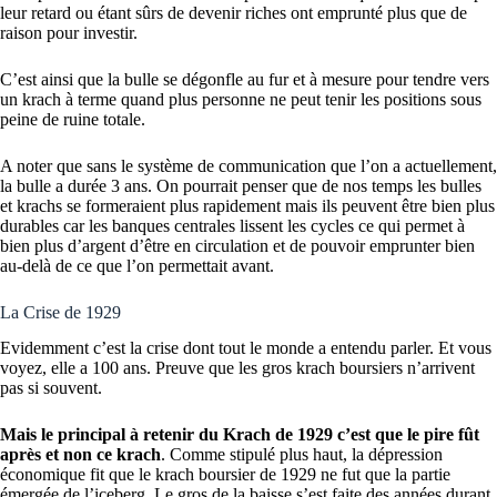
leur retard ou étant sûrs de devenir riches ont emprunté plus que de
raison pour investir.
C’est ainsi que la bulle se dégonfle au fur et à mesure pour tendre vers
un krach à terme quand plus personne ne peut tenir les positions sous
peine de ruine totale.
A noter que sans le système de communication que l’on a actuellement,
la bulle a durée 3 ans. On pourrait penser que de nos temps les bulles
et krachs se formeraient plus rapidement mais ils peuvent être bien plus
durables car les banques centrales lissent les cycles ce qui permet à
bien plus d’argent d’être en circulation et de pouvoir emprunter bien
au-delà de ce que l’on permettait avant.
La Crise de 1929
Evidemment c’est la crise dont tout le monde a entendu parler. Et vous
voyez, elle a 100 ans. Preuve que les gros krach boursiers n’arrivent
pas si souvent.
Mais le principal à retenir du Krach de 1929 c’est que le pire fût
après et non ce krach
. Comme stipulé plus haut, la dépression
économique fit que le krach boursier de 1929 ne fut que la partie
émergée de l’iceberg. Le gros de la baisse s’est faite des années durant