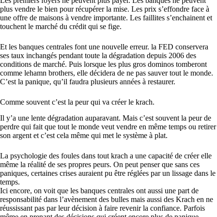
Les premiers foyers ne peuvent plus payer. Les banques ne peuvent
plus vendre le bien pour récupérer la mise. Les prix s’effondre face à
une offre de maisons à vendre importante. Les faillites s’enchainent et
touchent le marché du crédit qui se fige.
Et les banques centrales font une nouvelle erreur. la FED conservera
ses taux inchangés pendant toute la dégradation depuis 2006 des
conditions de marché. Puis lorsque les plus gros dominos tomberont
comme lehamn brothers, elle décidera de ne pas sauver tout le monde.
C’est la panique, qu’il faudra plusieurs années à restaurer.
Comme souvent c’est la peur qui va créer le krach.
Il y’a une lente dégradation auparavant. Mais c’est souvent la peur de
perdre qui fait que tout le monde veut vendre en même temps ou retirer
son argent et c’est cela même qui met le système à plat.
La psychologie des foules dans tout krach a une capacité de créer elle
même la réalité de ses propres peurs. On peut penser que sans ces
paniques, certaines crises auraient pu être réglées par un lissage dans le
temps.
Ici encore, on voit que les banques centrales ont aussi une part de
responsabilité dans l’avènement des bulles mais aussi des Krach en ne
réussissant pas par leur décision à faire revenir la confiance. Parfois
même en prenant des décisions qui créent encore plus de panique