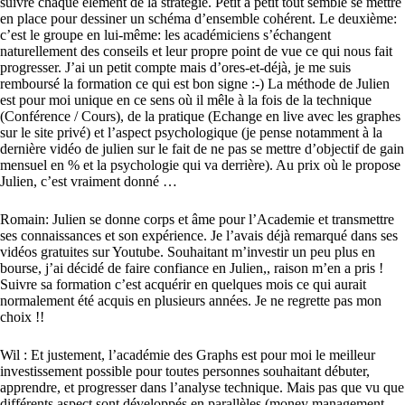
suivre chaque élément de la stratégie. Petit à petit tout semble se mettre
en place pour dessiner un schéma d’ensemble cohérent. Le deuxième:
c’est le groupe en lui-même: les académiciens s’échangent
naturellement des conseils et leur propre point de vue ce qui nous fait
progresser. J’ai un petit compte mais d’ores-et-déjà, je me suis
remboursé la formation ce qui est bon signe :-) La méthode de Julien
est pour moi unique en ce sens où il mêle à la fois de la technique
(Conférence / Cours), de la pratique (Echange en live avec les graphes
sur le site privé) et l’aspect psychologique (je pense notamment à la
dernière vidéo de julien sur le fait de ne pas se mettre d’objectif de gain
mensuel en % et la psychologie qui va derrière). Au prix où le propose
Julien, c’est vraiment donné …
Romain: Julien se donne corps et âme pour l’Academie et transmettre
ses connaissances et son expérience. Je l’avais déjà remarqué dans ses
vidéos gratuites sur Youtube. Souhaitant m’investir un peu plus en
bourse, j’ai décidé de faire confiance en Julien,, raison m’en a pris !
Suivre sa formation c’est acquérir en quelques mois ce qui aurait
normalement été acquis en plusieurs années. Je ne regrette pas mon
choix !!
Wil : Et justement, l’académie des Graphs est pour moi le meilleur
investissement possible pour toutes personnes souhaitant débuter,
apprendre, et progresser dans l’analyse technique. Mais pas que vu que
différents aspect sont développés en parallèles (money management,