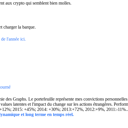
ment aux crypto qui semblent bien molles.
et charger la barque.
de l'année ici.
tourné
 des Graphs. Le portefeuille représente mes convictions personnelles con
ins values latentes et l'impact du change sur les actions étrangères. 
 +12%; 2015: +45%; 2014: +30%; 2013:+72%, 2012:+9%, 2011:-11%.
 dynamique et long terme en temps réel.