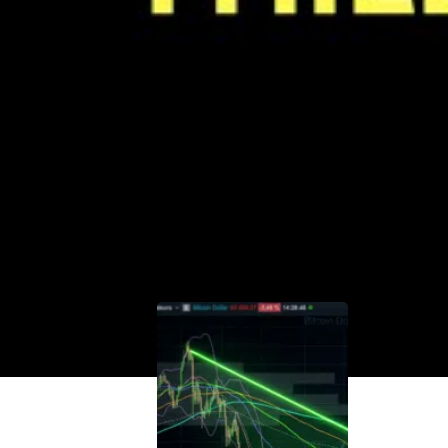
aider à mieux investir et gagner en bourse à
ci
.