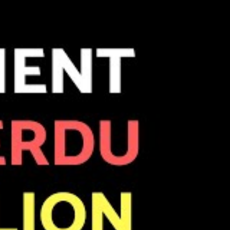
Performance 2025: +145%; 2024: +41%; 2023: +38%; 2022: +46%; 2021:
..
Clique-ici pour découvrir l'Académie des Graphs où je