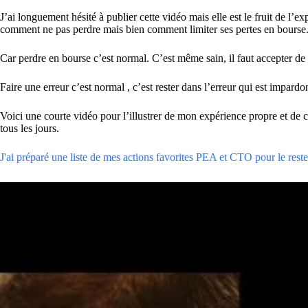
J’ai longuement hésité à publier cette vidéo mais elle est le fruit de 
comment ne pas perdre mais bien comment limiter ses pertes en bourse
Car perdre en bourse c’est normal. C’est même sain, il faut accepter d
Faire une erreur c’est normal , c’est rester dans l’erreur qui est impard
Voici une courte vidéo pour l’illustrer de mon expérience propre et de
tous les jours.
J'ai préparé une liste de mes actions favorites PEA et CTO pour le reste 
amicalement
Julien
Les lecteurs de cet article lisent maintenant :
Danger Dette : La France peut-elle vraiment faire faillite ?
PS: Tous mes investissements sont partagés en temps réel sur L'Académie