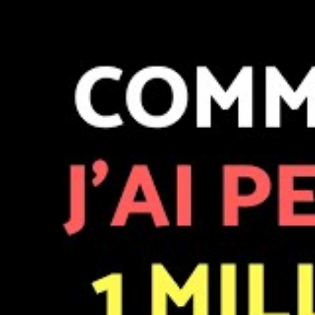
ins values latentes et l'impact du change sur les actions étrangères. 
 +12%; 2015: +45%; 2014: +30%; 2013:+72%, 2012:+9%, 2011:-11%.
 dynamique et long terme en temps réel.
cle
2006 et vous aide en toute transparence au
vous, il a un jour voulu débuter en bourse,
ndre de ses erreurs, bâtir une stratégie et
atégie du moindre risque" il est devenu un
hseo bourse, il partage depuis 2008 ses succès,