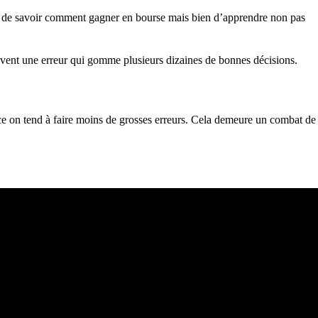
ment de savoir comment gagner en bourse mais bien d’apprendre non pas
uvent une erreur qui gomme plusieurs dizaines de bonnes décisions.
nce on tend à faire moins de grosses erreurs. Cela demeure un combat de
solidées (de mes différents courtiers) et n'est pas une incitation à