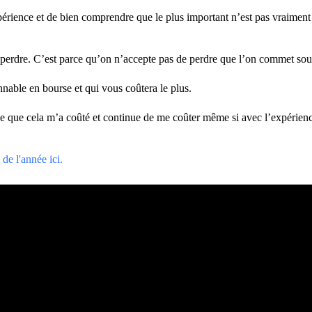
l’expérience et de bien comprendre que le plus important n’est pas vrai
.
e perdre. C’est parce qu’on n’accepte pas de perdre que l’on commet so
onnable en bourse et qui vous coûtera le plus.
 ce que cela m’a coûté et continue de me coûter même si avec l’expérie
de l'année ici.
 des Graphs. Le portefeuille représente mes convictions personnelles con