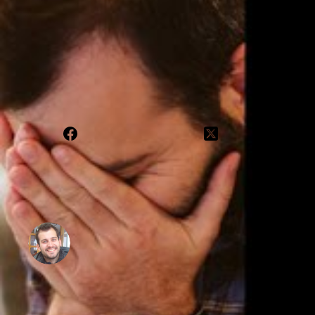
l'achat ni à la vente. La performance en cours inclus les gains ou mo
+122%; 2020: +121%; 2019: +79%; 2018: +21%; 2017: +24%; 2016:
t'accompagne au quotidien, partage mes positions et portefeuilles
Mes écrits sont motivés par vos retours : Partagez mon travail et cet arti
Julien
Julien Flot est Investisseur pour compte propre depuis 
quotidien à mieux investir en bourse. Julien est comme 
rapidement perdu quelques milliers d'euros avant d'appre
l'appliquer avec discipline. Aujourd’hui grâce à sa "str
investisseur qui bat régulièrement le marché ! Sur Grap