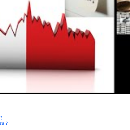
 ?
ra ?