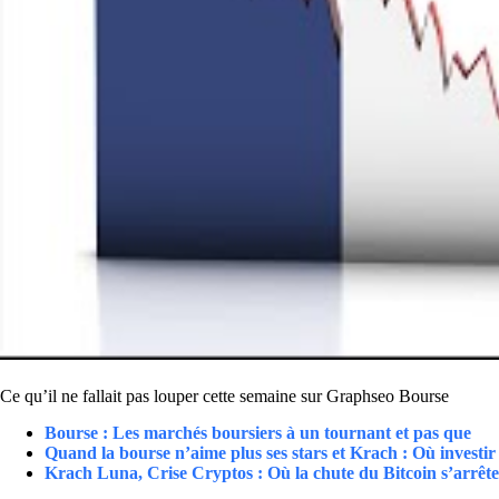
Ce qu’il ne fallait pas louper cette semaine sur Graphseo Bourse
Bourse : Les marchés boursiers à un tournant et pas que
Quand la bourse n’aime plus ses stars et Krach : Où investir
Krach Luna, Crise Cryptos : Où la chute du Bitcoin s’arrête