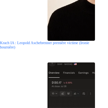
Krach IA : Leopold Aschebrenner première victime (Ironie
boursière)