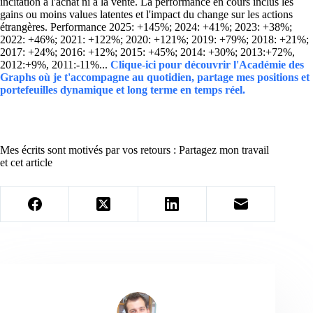
incitation à l'achat ni à la vente. La performance en cours inclus les
gains ou moins values latentes et l'impact du change sur les actions
étrangères. Performance 2025: +145%; 2024: +41%; 2023: +38%;
2022: +46%; 2021: +122%; 2020: +121%; 2019: +79%; 2018: +21%;
2017: +24%; 2016: +12%; 2015: +45%; 2014: +30%; 2013:+72%,
2012:+9%, 2011:-11%...
Clique-ici pour découvrir l'Académie des
Graphs où je t'accompagne au quotidien, partage mes positions et
portefeuilles dynamique et long terme en temps réel.
Mes écrits sont motivés par vos retours : Partagez mon travail
et cet article