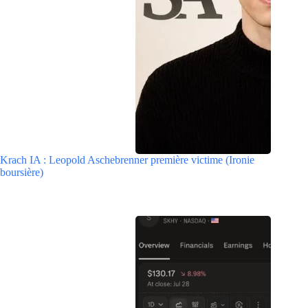
Krach IA : Leopold Aschebrenner première victime (Ironie
boursière)