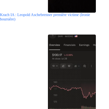
Krach IA : Leopold Aschebrenner première victime (Ironie
boursière)