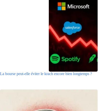
La bourse peut-elle éviter le krach encore bien longtemps ?