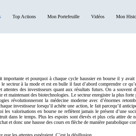
s
Top Actions
Mon Portefeuille
Vidéos
Mon Histo
 importante et pourquoi à chaque cycle haussier en bourse il y avait to
le secteur à la mode et est en bulle il faut d’abord comprendre ce qu’e
t attentes des investisseurs quant aux résultats futurs. On a souvent d
erte et maintenant des biotechnologies. Le secteur enregistre la plus for
logies révolutionneront la médecine moderne avec d’énormes retombée
ue investisseur lorsqu’il achète une action, le fait parcequ’il anticipe
oi les valorisations en bourse ne reflètent jamais le présent d’une soci
truit dans le temps. Plus les espoirs sont élevés et plus cela attire d
urachat et donc une hausse des cours en flèche de manière parabolique c
e que les attentes espéraient. C’est la désillusion.