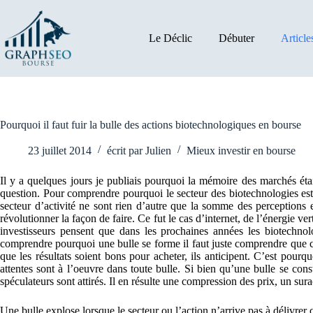
Passer
au
contenu
Le Déclic
Débuter
Article
Pourquoi il faut fuir la bulle des actions biotechnologiques en bourse
23 juillet 2014
écrit par
Julien
Mieux investir en bourse
Il y a quelques jours je publiais pourquoi la mémoire des marchés était
question. Pour comprendre pourquoi le secteur des biotechnologies est 
secteur d’activité ne sont rien d’autre que la somme des perceptions e
révolutionner la façon de faire. Ce fut le cas d’internet, de l’énergie v
investisseurs pensent que dans les prochaines années les biotechno
comprendre pourquoi une bulle se forme il faut juste comprendre que chaq
que les résultats soient bons pour acheter, ils anticipent. C’est pourqu
attentes sont à l’oeuvre dans toute bulle. Si bien qu’une bulle se cons
spéculateurs sont attirés. Il en résulte une compression des prix, un s
Une bulle explose lorsque le secteur ou l’action n’arrive pas à délivrer c