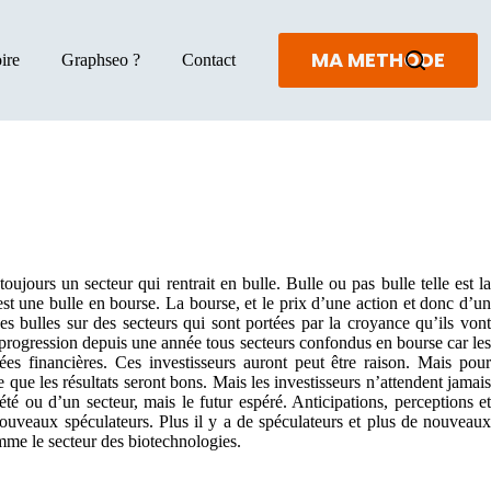
MA METHODE
ire
Graphseo ?
Contact
ujours un secteur qui rentrait en bulle. Bulle ou pas bulle telle est la
st une bulle en bourse. La bourse, et le prix d’une action et donc d’un
es bulles sur des secteurs qui sont portées par la croyance qu’ils vont
te progression depuis une année tous secteurs confondus en bourse car les
s financières. Ces investisseurs auront peut être raison. Mais pour
 que les résultats seront bons. Mais les investisseurs n’attendent jamais
été ou d’un secteur, mais le futur espéré. Anticipations, perceptions et
e nouveaux spéculateurs. Plus il y a de spéculateurs et plus de nouveaux
omme le secteur des biotechnologies.