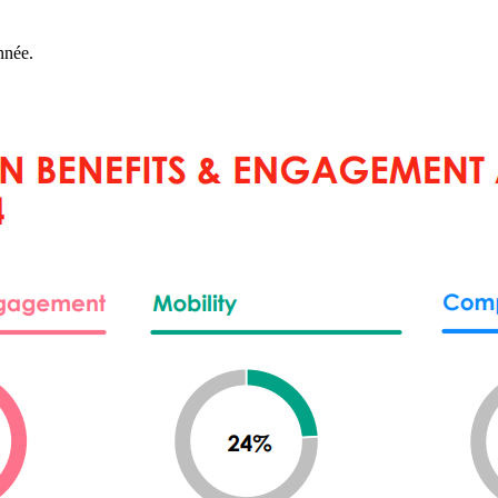
nnée.