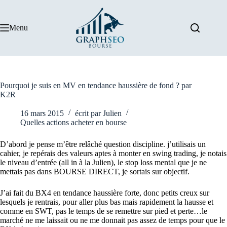
Passer
au
contenu
Menu
Pourquoi je suis en MV en tendance haussière de fond ? par
K2R
16 mars 2015
écrit par
Julien
Quelles actions acheter en bourse
D’abord je pense m’être relâché question discipline. j’utilisais un
cahier, je repérais des valeurs aptes à monter en swing trading, je notais
le niveau d’entrée (all in à la Julien), le stop loss mental que je ne
mettais pas dans BOURSE DIRECT, je sortais sur objectif.
J’ai fait du BX4 en tendance haussière forte, donc petits creux sur
lesquels je rentrais, pour aller plus bas mais rapidement la hausse et
comme en SWT, pas le temps de se remettre sur pied et perte…le
marché ne me laissait ou ne me donnait pas assez de temps pour que le