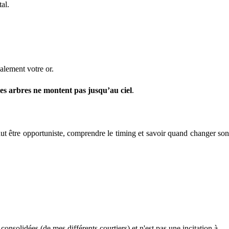
al.
galement votre or.
les arbres ne montent pas jusqu’au ciel
.
 faut être opportuniste, comprendre le timing et savoir quand changer so
solidées (de mes différents courtiers) et n'est pas une incitation à