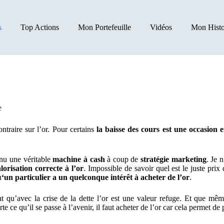
s
Top Actions
Mon Portefeuille
Vidéos
Mon Histo
e
ntraire sur l’or. Pour certains
la baisse des cours est une occasion 
enu une véritable
machine à cash
à coup de
stratégie marketing
. Je 
orisation correcte à l’or
. Impossible de savoir quel est le juste prix 
u
‘un particulier a un quelconque intérêt à acheter de l’or
.
t qu’avec la crise de la dette l’or est une valeur refuge. Et que même 
te ce qu’il se passe à l’avenir, il faut acheter de l’or car cela permet de 