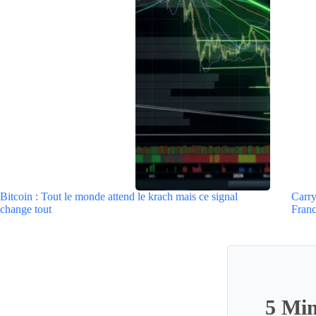
Bitcoin : Tout le monde attend le krach mais ce signal
Carry
change tout
Fran
5 Min