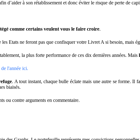
fin d’aider à son rétablissement et donc éviter le risque de perte de capit
tégé comme certains veulent vous le faire croire
.
e les Etats ne feront pas que confisquer votre Livret A si besoin, mais é
establement, la plus forte performance de ces dix dernières années. Mais
de l'année ici.
refuge
. A tout instant, chaque bulle éclate mais une autre se forme. Il
es biaisés.
ments ou contre arguments en commentaire.
 des Graphs. Le portefeuille représente mes convictions personnelles con