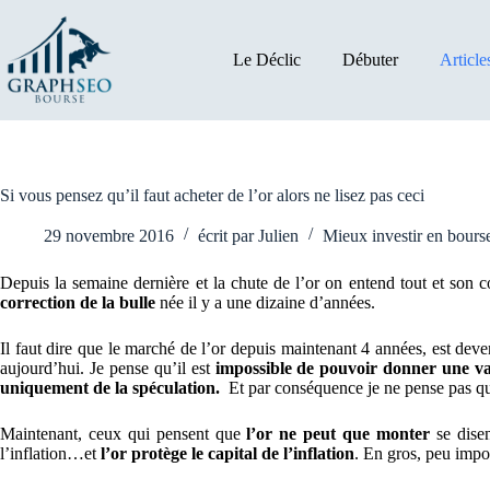
Passer
au
contenu
Le Déclic
Débuter
Article
Si vous pensez qu’il faut acheter de l’or alors ne lisez pas ceci
29 novembre 2016
écrit par
Julien
Mieux investir en bours
Depuis la semaine dernière et la chute de l’or on entend tout et son co
correction de la bulle
née il y a une dizaine d’années.
Il faut dire que le marché de l’or depuis maintenant 4 années, est dev
aujourd’hui. Je pense qu’il est
impossible de pouvoir donner une val
uniquement de la spéculation.
Et par conséquence je ne pense pas q
Maintenant, ceux qui pensent que
l’or ne peut que monter
se disen
l’inflation…et
l’or protège le capital de l’inflation
. En gros, peu impor