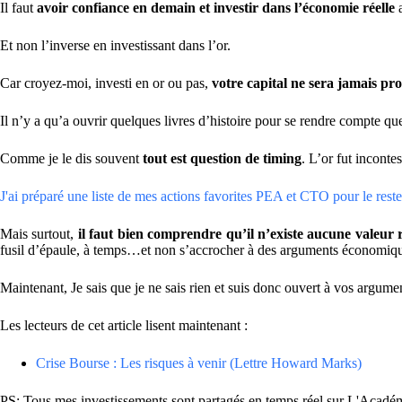
Il faut
avoir confiance en demain et investir dans l’économie réelle
a
Et non l’inverse en investissant dans l’or.
Car croyez-moi, investi en or ou pas,
votre capital ne sera jamais pro
Il n’y a qu’a ouvrir quelques livres d’histoire pour se rendre compte qu
Comme je le dis souvent
tout est question de timing
. L’or fut incont
J'ai préparé une liste de mes actions favorites PEA et CTO pour le reste 
Mais surtout,
il faut bien comprendre qu’il n’existe aucune valeur 
fusil d’épaule, à temps…et non s’accrocher à des arguments économiqu
Maintenant, Je sais que je ne sais rien et suis donc ouvert à vos argu
Les lecteurs de cet article lisent maintenant :
Crise Bourse : Les risques à venir (Lettre Howard Marks)
PS: Tous mes investissements sont partagés en temps réel sur L'Académie