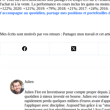
l'achat ni à la vente. La performance en cours inclus les gains ou mo
+122%; 2020: +121%; 2019: +79%; 2018: +21%; 2017: +24%; 2016:
t'accompagne au quotidien, partage mes positions et portefeuilles
Mes écrits sont motivés par vos retours : Partagez mon travail et cet arti
Julien
Julien Flot est Investisseur pour compte propre depuis 
quotidien à mieux investir en bourse. Julien est comme 
rapidement perdu quelques milliers d'euros avant d'appre
l'appliquer avec discipline. Aujourd’hui grâce à sa "str
investisseur qui bat régulièrement le marché ! Sur Grap