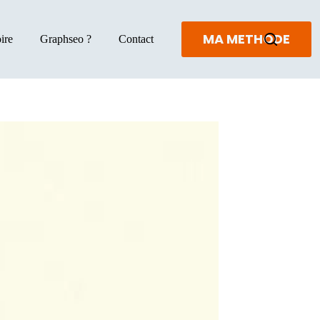
MA METHODE
ire
Graphseo ?
Contact