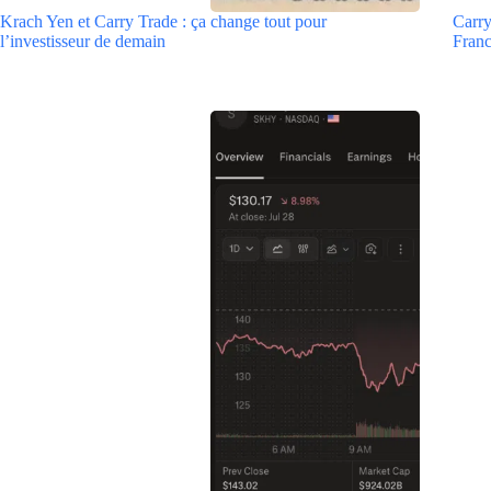
Krach Yen et Carry Trade : ça change tout pour
Carry
l’investisseur de demain
Fran