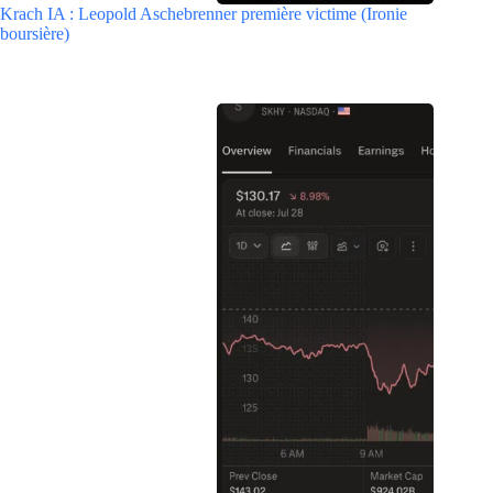
Krach IA : Leopold Aschebrenner première victime (Ironie
boursière)