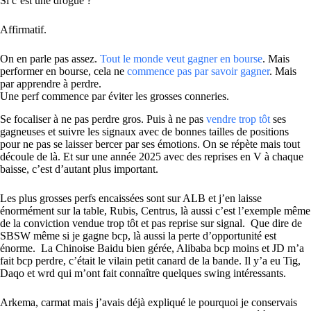
Si c’est une drogue ?
Affirmatif.
On en parle pas assez.
Tout le monde veut gagner en bourse
. Mais
performer en bourse, cela ne
commence pas par savoir gagner
. Mais
par apprendre à perdre.
Une perf commence par éviter les grosses conneries.
Se focaliser à ne pas perdre gros. Puis à ne pas
vendre trop tôt
ses
gagneuses et suivre les signaux avec de bonnes tailles de positions
pour ne pas se laisser bercer par ses émotions. On se répète mais tout
découle de là. Et sur une année 2025 avec des reprises en V à chaque
baisse, c’est d’autant plus important.
Les plus grosses perfs encaissées sont sur ALB et j’en laisse
énormément sur la table, Rubis, Centrus, là aussi c’est l’exemple même
de la conviction vendue trop tôt et pas reprise sur signal. Que dire de
SBSW même si je gagne bcp, là aussi la perte d’opportunité est
énorme. La Chinoise Baidu bien gérée, Alibaba bcp moins et JD m’a
fait bcp perdre, c’était le vilain petit canard de la bande. Il y’a eu Tig,
Daqo et wrd qui m’ont fait connaître quelques swing intéressants.
Arkema, carmat mais j’avais déjà expliqué le pourquoi je conservais