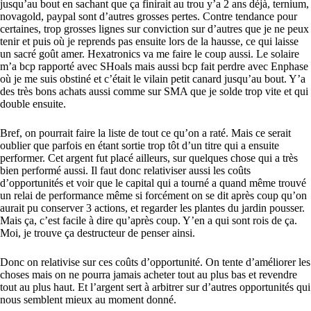
jusqu’au bout en sachant que ça finirait au trou y’a 2 ans déjà, ternium,
novagold, paypal sont d’autres grosses pertes. Contre tendance pour
certaines, trop grosses lignes sur conviction sur d’autres que je ne peux
tenir et puis où je reprends pas ensuite lors de la hausse, ce qui laisse
un sacré goût amer. Hexatronics va me faire le coup aussi. Le solaire
m’a bcp rapporté avec SHoals mais aussi bcp fait perdre avec Enphase
où je me suis obstiné et c’était le vilain petit canard jusqu’au bout. Y’a
des très bons achats aussi comme sur SMA que je solde trop vite et qui
double ensuite.
Bref, on pourrait faire la liste de tout ce qu’on a raté. Mais ce serait
oublier que parfois en étant sortie trop tôt d’un titre qui a ensuite
performer. Cet argent fut placé ailleurs, sur quelques chose qui a très
bien performé aussi. Il faut donc relativiser aussi les coûts
d’opportunités et voir que le capital qui a tourné a quand même trouvé
un relai de performance même si forcément on se dit après coup qu’on
aurait pu conserver 3 actions, et regarder les plantes du jardin pousser.
Mais ça, c’est facile à dire qu’après coup. Y’en a qui sont rois de ça.
Moi, je trouve ça destructeur de penser ainsi.
Donc on relativise sur ces coûts d’opportunité. On tente d’améliorer les
choses mais on ne pourra jamais acheter tout au plus bas et revendre
tout au plus haut. Et l’argent sert à arbitrer sur d’autres opportunités qui
nous semblent mieux au moment donné.