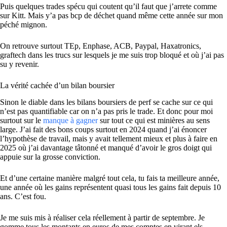
Puis quelques trades spécu qui coutent qu’il faut que j’arrete comme
sur Kitt. Mais y’a pas bcp de déchet quand même cette année sur mon
péché mignon.
On retrouve surtout TEp, Enphase, ACB, Paypal, Haxatronics,
graftech dans les trucs sur lesquels je me suis trop bloqué et où j’ai pas
su y revenir.
La vérité cachée d’un bilan boursier
Sinon le diable dans les bilans boursiers de perf se cache sur ce qui
n’est pas quantifiable car on n’a pas pris le trade. Et donc pour moi
surtout sur le
manque à gagner
sur tout ce qui est minières au sens
large. J’ai fait des bons coups surtout en 2024 quand j’ai énoncer
l’hypothèse de travail, mais y avait tellement mieux et plus à faire en
2025 où j’ai davantage tâtonné et manqué d’avoir le gros doigt qui
appuie sur la grosse conviction.
Et d’une certaine manière malgré tout cela, tu fais ta meilleure année,
une année où les gains représentent quasi tous les gains fait depuis 10
ans. C’est fou.
Je me suis mis à réaliser cela réellement à partir de septembre. Je
gomme tous les montants en euros de mes comptes en virant els