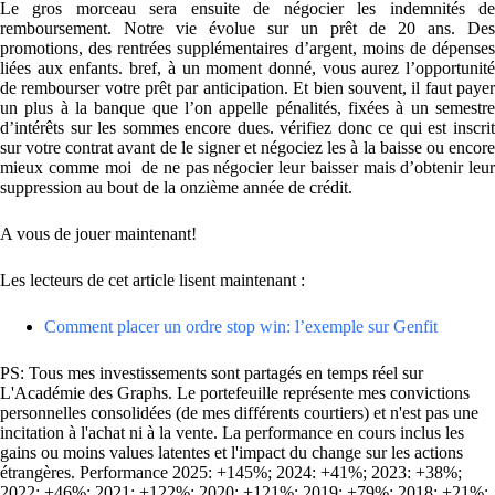
Le gros morceau sera ensuite de négocier les indemnités de
remboursement. Notre vie évolue sur un prêt de 20 ans. Des
promotions, des rentrées supplémentaires d’argent, moins de dépenses
liées aux enfants. bref, à un moment donné, vous aurez l’opportunité
de rembourser votre prêt par anticipation. Et bien souvent, il faut payer
un plus à la banque que l’on appelle pénalités, fixées à un semestre
d’intérêts sur les sommes encore dues. vérifiez donc ce qui est inscrit
sur votre contrat avant de le signer et négociez les à la baisse ou encore
mieux comme moi de ne pas négocier leur baisser mais d’obtenir leur
suppression au bout de la onzième année de crédit.
A vous de jouer maintenant!
Les lecteurs de cet article lisent maintenant :
Comment placer un ordre stop win: l’exemple sur Genfit
PS: Tous mes investissements sont partagés en temps réel sur
L'Académie des Graphs. Le portefeuille représente mes convictions
personnelles consolidées (de mes différents courtiers) et n'est pas une
incitation à l'achat ni à la vente. La performance en cours inclus les
gains ou moins values latentes et l'impact du change sur les actions
étrangères. Performance 2025: +145%; 2024: +41%; 2023: +38%;
2022: +46%; 2021: +122%; 2020: +121%; 2019: +79%; 2018: +21%;