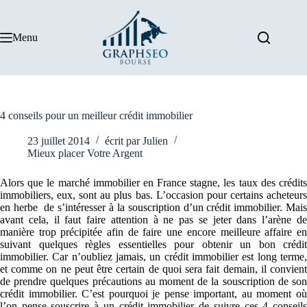
Passer
au
contenu
Menu
4 conseils pour un meilleur crédit immobilier
23 juillet 2014
écrit par
Julien
Mieux placer Votre Argent
Alors que le marché immobilier en France stagne, les taux des crédits
immobiliers, eux, sont au plus bas. L’occasion pour certains acheteurs
en herbe de s’intéresser à la souscription d’un crédit immobilier. Mais
avant cela, il faut faire attention à ne pas se jeter dans l’arène de
manière trop précipitée afin de faire une encore meilleure affaire en
suivant quelques règles essentielles pour obtenir un bon crédit
immobilier. Car n’oubliez jamais, un crédit immobilier est long terme,
et comme on ne peut être certain de quoi sera fait demain, il convient
de prendre quelques précautions au moment de la souscription de son
crédit immobilier. C’est pourquoi je pense important, au moment où
l’on pense souscrire à un crédit immobilier de suivre ces 4 conseils