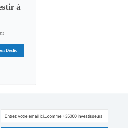
stir à
nt
on Déclic