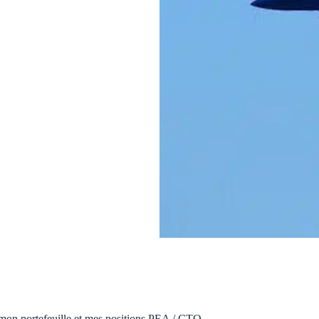
mon portefeuille et mes positions PEA / CTO