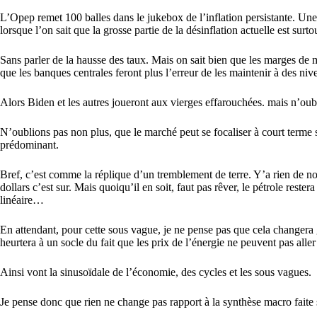
L’Opep remet 100 balles dans le jukebox de l’inflation persistante. Une
lorsque l’on sait que la grosse partie de la désinflation actuelle est surt
Sans parler de la hausse des taux. Mais on sait bien que les marges de m
que les banques centrales feront plus l’erreur de les maintenir à des ni
Alors Biden et les autres joueront aux vierges effarouchées. mais n’oub
N’oublions pas non plus, que le marché peut se focaliser à court terme s
prédominant.
Bref, c’est comme la réplique d’un tremblement de terre. Y’a rien de nou
dollars c’est sur. Mais quoiqu’il en soit, faut pas rêver, le pétrole rester
linéaire…
En attendant, pour cette sous vague, je ne pense pas que cela changera g
heurtera à un socle du fait que les prix de l’énergie ne peuvent pas alle
Ainsi vont la sinusoïdale de l’économie, des cycles et les sous vagues.
Je pense donc que rien ne change pas rapport à la synthèse macro faite 