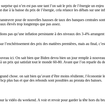
 surprise qui n’en est pas une tant l’on sait le prix de l’énergie un e
out due à la baisse du prix de l’énergie, cela relance les débats sur une i
anœuvre pour de nouvelles hausses de taux des banques centrales sont mai
veaux élevés trop longtemps que pas assez.
lions pas qu’une inflation persistante à des niveaux des 3-4% arrangent 
ur l’enchérissement des prix des matières premières, mais au final, c’est
veau ici. On sait bien que Biden devra bien un jour remplir à nouveau le
a à un prix qui satisfait tout le monde 60-80. Avant que l’on reparle du def
rand chose. on sait bien qu’avant d’être moins résiliente, l’économie le
r bcp plus bas et que des rebonds sont possibles au prorata des baisses.
sur la vidéo du weekend. A voir et revoir pour garder la tête hors du br