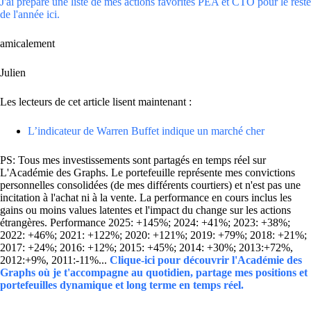
J'ai préparé une liste de mes actions favorites PEA et CTO pour le reste
de l'année ici.
amicalement
Julien
Les lecteurs de cet article lisent maintenant :
L’indicateur de Warren Buffet indique un marché cher
PS: Tous mes investissements sont partagés en temps réel sur
L'Académie des Graphs. Le portefeuille représente mes convictions
personnelles consolidées (de mes différents courtiers) et n'est pas une
incitation à l'achat ni à la vente. La performance en cours inclus les
gains ou moins values latentes et l'impact du change sur les actions
étrangères. Performance 2025: +145%; 2024: +41%; 2023: +38%;
2022: +46%; 2021: +122%; 2020: +121%; 2019: +79%; 2018: +21%;
2017: +24%; 2016: +12%; 2015: +45%; 2014: +30%; 2013:+72%,
2012:+9%, 2011:-11%...
Clique-ici pour découvrir l'Académie des
Graphs où je t'accompagne au quotidien, partage mes positions et
portefeuilles dynamique et long terme en temps réel.