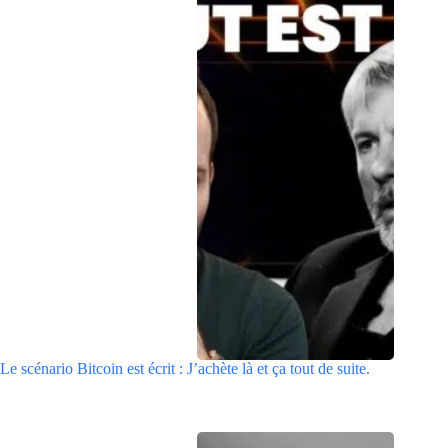
Le scénario Bitcoin est écrit : J’achète là et ça tout de suite.