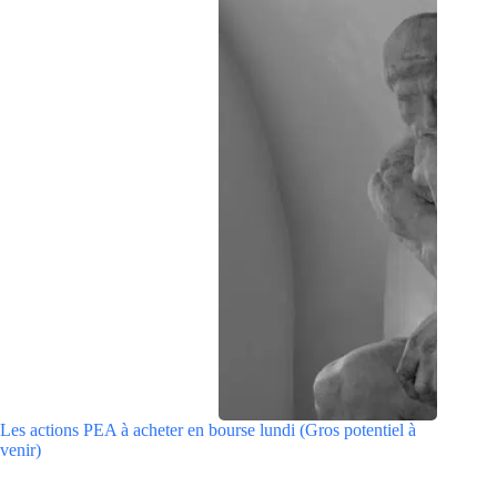
Les actions PEA à acheter en bourse lundi (Gros potentiel à
venir)