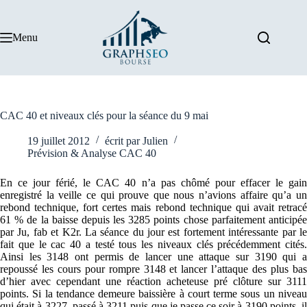
Passer
au
contenu
Menu
CAC 40 et niveaux clés pour la séance du 9 mai
19 juillet 2012
écrit par
Julien
Prévision & Analyse CAC 40
En ce jour férié, le CAC 40 n’a pas chômé pour effacer le gain
enregistré la veille ce qui prouve que nous n’avions affaire qu’a un
rebond technique, fort certes mais rebond technique qui avait retracé
61 % de la baisse depuis les 3285 points chose parfaitement anticipée
par Ju, fab et K2r. La séance du jour est fortement intéressante par le
fait que le cac 40 a testé tous les niveaux clés précédemment cités.
Ainsi les 3148 ont permis de lancer une attaque sur 3190 qui a
repoussé les cours pour rompre 3148 et lancer l’attaque des plus bas
d’hier avec cependant une réaction acheteuse pré clôture sur 3111
points. Si la tendance demeure baissière à court terme sous un niveau
qui était à 3227, passé à 3211 puis que je passe ce soir à 3190 points, il