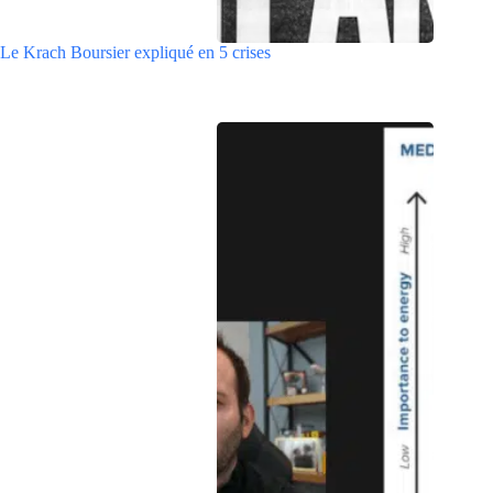
Le Krach Boursier expliqué en 5 crises