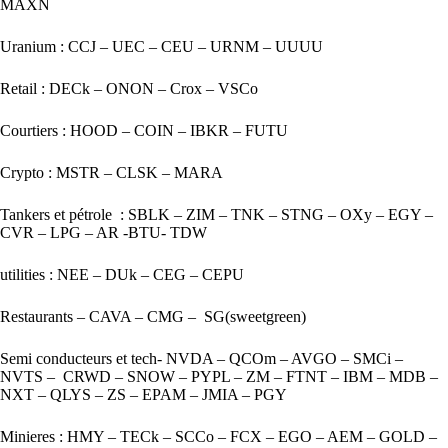
MAXN
Uranium : CCJ – UEC – CEU – URNM – UUUU
Retail : DECk – ONON – Crox – VSCo
Courtiers : HOOD – COIN – IBKR – FUTU
Crypto : MSTR – CLSK – MARA
Tankers et pétrole : SBLK – ZIM – TNK – STNG – OXy – EGY –
CVR – LPG – AR -BTU- TDW
utilities : NEE – DUk – CEG – CEPU
Restaurants – CAVA – CMG – SG(sweetgreen)
Semi conducteurs et tech- NVDA – QCOm – AVGO – SMCi –
NVTS – CRWD – SNOW – PYPL – ZM – FTNT – IBM – MDB –
NXT – QLYS – ZS – EPAM – JMIA – PGY
Minieres : HMY – TECk – SCCo – FCX – EGO – AEM – GOLD –