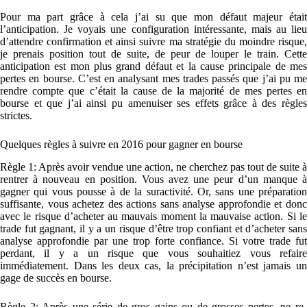
Pour ma part grâce à cela j’ai su que mon défaut majeur était
l’anticipation. Je voyais une configuration intéressante, mais au lieu
d’attendre confirmation et ainsi suivre ma stratégie du moindre risque,
je prenais position tout de suite, de peur de louper le train. Cette
anticipation est mon plus grand défaut et la cause principale de mes
pertes en bourse. C’est en analysant mes trades passés que j’ai pu me
rendre compte que c’était la cause de la majorité de mes pertes en
bourse et que j’ai ainsi pu amenuiser ses effets grâce à des règles
strictes.
Quelques règles à suivre en 2016 pour gagner en bourse
Règle 1: Après avoir vendue une action, ne cherchez pas tout de suite à
rentrer à nouveau en position. Vous avez une peur d’un manque à
gagner qui vous pousse à de la suractivité. Or, sans une préparation
suffisante, vous achetez des actions sans analyse approfondie et donc
avec le risque d’acheter au mauvais moment la mauvaise action. Si le
trade fut gagnant, il y a un risque d’être trop confiant et d’acheter sans
analyse approfondie par une trop forte confiance. Si votre trade fut
perdant, il y a un risque que vous souhaitiez vous refaire
immédiatement. Dans les deux cas, la précipitation n’est jamais un
gage de succès en bourse.
Règle 2: Après une série de gros gains ou de grosses pertes, ne re-