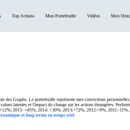
s
Top Actions
Mon Portefeuille
Vidéos
Mon Histo
 des Graphs. Le portefeuille représente mes convictions personnelles con
ins values latentes et l'impact du change sur les actions étrangères. 
 +12%; 2015: +45%; 2014: +30%; 2013:+72%, 2012:+9%, 2011:-11%.
 dynamique et long terme en temps réel.