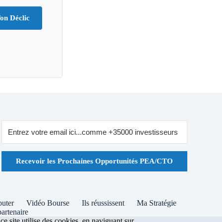
on Déclic
Recevoir les Prochaines Opportunités PEA/CTO
buter
Vidéo Bourse
Ils réussissent
Ma Stratégie
artenaire
 site utilise des cookies, en naviguant sur