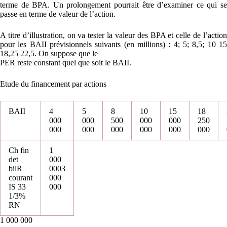
terme de BPA. Un prolongement pourrait être d’examiner ce qui se
passe en terme de valeur de l’action.
A titre d’illustration, on va tester la valeur des BPA et celle de l’action
pour les BAII prévisionnels suivants (en millions) : 4; 5; 8,5; 10 15
18,25 22,5. On suppose que le
PER reste constant quel que soit le BAII.
Etude du financement par actions
BAII
4
5
8
10
15
18
000
000
500
000
000
250
000
000
000
000
000
000
Ch fin
1
det
000
bilR
0003
courant
000
IS 33
000
1/3%
RN
1 000 000