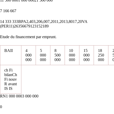
11 500 0001 000 00021 500 000
7 166 667
14 333 333BPA2,403,206,007,2011,2013,8017,20VA
(PER11)26356679123152189
Etude du financement par emprunt.
BAII
4
5
8
10
15
18
000
000
500
000
000
250
000
000
000
000
000
000
ch Fi
bilanCh
Fi nouv
R avant
IS IS
RN1 000 0003 000 000
0