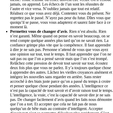
jamais, on apprend. Les échecs de l’un sont les réussites de
l’autre et vice versa. N’oubliez jamais que tout est relatif.
Réalisez ce que vous avez déjà. Contentez vous du présent. Ne
regrettez pas le passé. N’ayez pas peur du futur. Dîtes vous que
quoiqu’il se passe, vous vous adapterez et saurez faire face à ce
moment là.
Permettez vous de changer d’avis
. Rien n’est absolu. Rien
n’est garanti. Même quand on pense en savoir beaucoup, on se
rend compte quelque années plus tard qu’on ne savait rien. La
confiance grimpe plus vite que la compétence. Il faut apprendre
à dire je ne sais pas. Personne n’attend de vous que vous ayez
une opinion sur tout, tout le temps. Il faut apprendre que l’on ne
sait pas ou que l’on a pensé savoir mais que l’on s’est trompé.
Relâchez cette pression de devoir tout savoir sur tout. écoutez
deux fois plus que vous ne parlez. Il y’a toujours quelque chose
à apprendre des autres. Lâchez les vieilles croyances aisément et
intégrez les nouvelles sans regarder en arrière. Sans rester
accroché à des biais juste parce qu’on a passé du temps à croire
et penser quelque chose pendant des années. L’intelligence ce
n’est pas la capacité de tout savoir et d’avoir raison tout le temps.
L’intelligence, la vraie, c’est la capacité de savoir dire je ne sais
pas. De changer facilement d’avis quand les faits nous démontre
que l’on a tort. Et accepter que cela ne fait pas de nous
quelqu’un de bête mais au contraire d’intelligent. Accepter