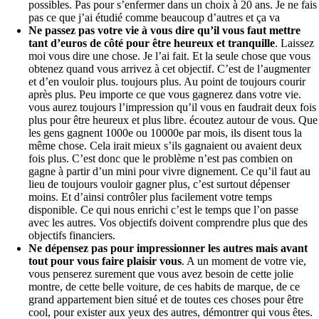
possibles. Pas pour s’enfermer dans un choix à 20 ans. Je ne fais
pas ce que j’ai étudié comme beaucoup d’autres et ça va
Ne passez pas votre vie à vous dire qu’il vous faut mettre
tant d’euros de côté pour être heureux et tranquille
. Laissez
moi vous dire une chose. Je l’ai fait. Et la seule chose que vous
obtenez quand vous arrivez à cet objectif. C’est de l’augmenter
et d’en vouloir plus. toujours plus. Au point de toujours courir
après plus. Peu importe ce que vous gagnerez dans votre vie.
vous aurez toujours l’impression qu’il vous en faudrait deux fois
plus pour être heureux et plus libre. écoutez autour de vous. Que
les gens gagnent 1000e ou 10000e par mois, ils disent tous la
même chose. Cela irait mieux s’ils gagnaient ou avaient deux
fois plus. C’est donc que le problème n’est pas combien on
gagne à partir d’un mini pour vivre dignement. Ce qu’il faut au
lieu de toujours vouloir gagner plus, c’est surtout dépenser
moins. Et d’ainsi contrôler plus facilement votre temps
disponible. Ce qui nous enrichi c’est le temps que l’on passe
avec les autres. Vos objectifs doivent comprendre plus que des
objectifs financiers.
Ne dépensez pas pour impressionner les autres mais avant
tout pour vous faire plaisir vous
. A un moment de votre vie,
vous penserez surement que vous avez besoin de cette jolie
montre, de cette belle voiture, de ces habits de marque, de ce
grand appartement bien situé et de toutes ces choses pour être
cool, pour exister aux yeux des autres, démontrer qui vous êtes.