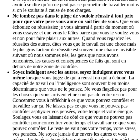
avoir à se dire qu’on ne peut pas se permettre de travailler moins
si on le souhaite à cause de nos charges.
Ne tombez pas dans le piège de vouloir réussir à tout prix
pour que votre père vous aime ou soit fier de vous.
Que vous
échouiez ou réussissiez je vous aimerai à partir du moment où
vous essayez et que vous le faîtes parce que vous le voulez vous
et non pour faire plaisir aux autres. Quand vous regardez les
réussites des autres, dîtes vous que le travail est une chose mais
le plus gros facteur de réussite est souvent une chance invisible
suivant où nous sommes nés, les gens que nous avons
rencontrés, les causes et conséquences de faits qui sont en
dehors de notre zone de contrôle.
Soyez indulgent avec les autres, soyez indulgent avec vous
même
lorsque vous jugez de qui a réussit ou qui a échoué. La
capacité de travail ou l’intelligence sont souvent bien moins
déterminants que vous ne le pensez. Ne vous flagellez pas pour
les choses qui vous arrivent et ne sont pas de votre ressort.
Concentrez vous à réfléchir à ce que vous pouvez contrôler et
travaillez sur ça. Ne laissez pas ce que vous ne pouvez pas
contrôler asphyxier vos pensées, votre temps et votre énergie.
Soulagez vous en laissant de côté ce que vous ne pouvez pas
contrôler pour concentrer votre temps et travail sur ce que vous
pouvez contrôler. Le reste ne vaut pas votre temps, votre stress,
vos pensées. Ne soyez jamais dur envers les autres et vous
même. Toute réussite ou échec doivent être vécus. On n’échoue