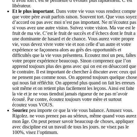
d’avoir tort c’est se permettre d’évoluer plus rapidement. C’est
libérateur.
Et le plus important
. Dans votre vie vous vous rendrez compte
que votre père avait parfois raison. Souvent tort. Que vous soyez
d’accord ou pas avec moi n’est pas important. Ne m’écoutez pas
si vous avez une autre vision. Suivez votre vision. Ma vue est le
fruit de ma vie. C’est le fruit de succès et d’échecs dont le fruit a
une dominante de hasard et de chance. Vous aurez votre propre
vie, vous devez vivre votre vie et non celle d’un autre et votre
expérience se façonnera alors au grès des opportunités et
difficultés que la vie vous présentera. Ecoutez moi un peu, faîtes
votre propre expérience beaucoup. Sinon comprenez que l’on
apprend toujours plus des gens avec qui on est en désaccord que
le contraire. Il est important de chercher à discuter avec ceux qui
ne pensent pas comme nous. On apprend toujours quelque chose
qui nous fait réfléchir. On apprend plus quand on fait les erreurs
soit même et on retient plus facilement les leçons. Ainsi est faite
la vie et je ne vous tiendrai jamais rigueur de ne pas m’avoir
écouté. Par contre, écoutez toujours votre mère et surtout
écoutez vous VOUS.
Souriez
peu importe ce que la vie vous balance. Amusez vous.
Rigolez. ne vous prenez pas au sérieux, même quand vous aurez
mon âge. On peut penser savoir beaucoup de choses, appliquer
avec discipline est un travail de tous les jours. ne visez pas le
100%, visez l’optimum.