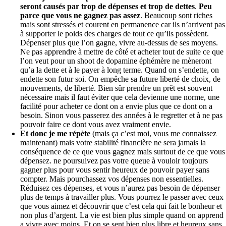
seront causés par trop de dépenses et trop de dettes
.
Peu
parce que vous ne gagnez pas assez
. Beaucoup sont riches
mais sont stressés et courent en permanence car ils n’arrivent pas
à supporter le poids des charges de tout ce qu’ils possèdent.
Dépenser plus que l’on gagne, vivre au-dessus de ses moyens.
Ne pas apprendre à mettre de côté et acheter tout de suite ce que
l’on veut pour un shoot de dopamine éphémère ne mèneront
qu’a la dette et à le payer à long terme. Quand on s’endette, on
endette son futur soi. On empêche sa future liberté de choix, de
mouvements, de liberté. Bien sûr prendre un prêt est souvent
nécessaire mais il faut éviter que cela devienne une norme, une
facilité pour acheter ce dont on a envie plus que ce dont on a
besoin. Sinon vous passerez des années à le regretter et à ne pas
pouvoir faire ce dont vous avez vraiment envie.
Et donc je me répète
(mais ça c’est moi, vous me connaissez
maintenant) mais votre stabilité financière ne sera jamais la
conséquence de ce que vous gagnez mais surtout de ce que vous
dépensez. ne poursuivez pas votre queue à vouloir toujours
gagner plus pour vous sentir heureux de pouvoir payer sans
compter. Mais pourchassez vos dépenses non essentielles.
Réduisez ces dépenses, et vous n’aurez pas besoin de dépenser
plus de temps à travailler plus. Vous pourrez le passer avec ceux
que vous aimez et découvrir que c’est cela qui fait le bonheur et
non plus d’argent. La vie est bien plus simple quand on apprend
a vivre avec moins. Et on se sent bien plus libre et heureux sans