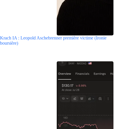
Krach IA : Leopold Aschebrenner première victime (Ironie
boursière)